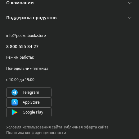
О компании
Акции
Оплата и доставка
Контакты
Трейд-ин
Поддержка продуктов
Обмен и возврат
Новости
Подбор ридера
Поддержка и сервисное обслуживание
Самовывоз
info@pocketbook.store
Осторожно, мошенники!
Где купить
Проверка серийного номера
8 800 555 34 27
PocketBook Cloud
Написать в поддержку
Режим работы:
Гарантийные обязательства
Понедельник-пятница
Условия использования ПО
с 10:00 до 19:00
Telegram
App Store
Google Play
Условия использования сайта
Публичная оферта сайта
Политика конфиденциальности