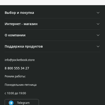
Выбор и покупка
Устройства
Интернет - магазин
Аксессуары
Отследить заказ
О компании
Акции
Оплата и доставка
Контакты
Трейд-ин
Поддержка продуктов
Обмен и возврат
Новости
Подбор ридера
Поддержка и сервисное обслуживание
Самовывоз
info@pocketbook.store
Осторожно, мошенники!
Где купить
Проверка серийного номера
8 800 555 34 27
PocketBook Cloud
Написать в поддержку
Режим работы:
Гарантийные обязательства
Понедельник-пятница
Условия использования ПО
с 10:00 до 19:00
Telegram