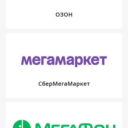
ОЗОН
СберМегаМаркет