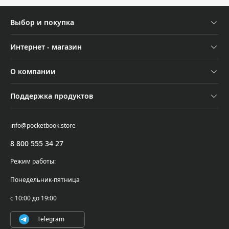
Выбор и покупка
Устройства
Интернет - магазин
Аксессуары
Отследить заказ
О компании
Акции
Оплата и доставка
Контакты
Трейд-ин
Поддержка продуктов
Обмен и возврат
Новости
Подбор ридера
Поддержка и сервисное обслуживание
Самовывоз
info@pocketbook.store
Осторожно, мошенники!
Где купить
Проверка серийного номера
8 800 555 34 27
PocketBook Cloud
Написать в поддержку
Режим работы:
Гарантийные обязательства
Понедельник-пятница
Условия использования ПО
с 10:00 до 19:00
Telegram