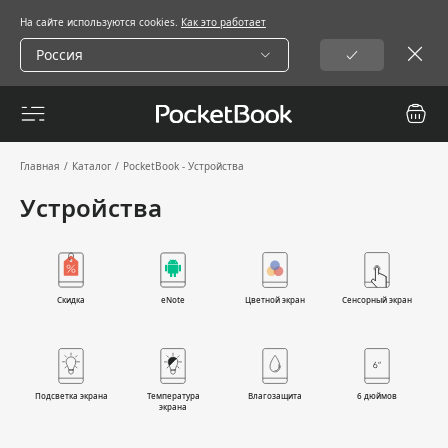
На сайте используются cookies.
Как это работает
Россия
Главная
/
Каталог
/
PocketBook - Устройства
Устройства
Скидка
eNote
Цветной экран
Сенсорный экран
Подсветка экрана
Температура
Влагозащита
6 дюймов
экрана