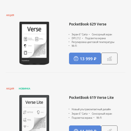
АКЦИЯ
PocketBook 629 Verse
Экран 6" Carta
Сенсорный экран
DPI 212
Подсветка экрана
Регулировка цветовой температуры
Wi-Fi
13 999 ₽
АКЦИЯ
НОВИНКА
PocketBook 619 Verse Lite
Новый ультракомпактный дизайн
Экран 6" Carta
Сенсорный экран
Подсветка экрана
Wi-Fi