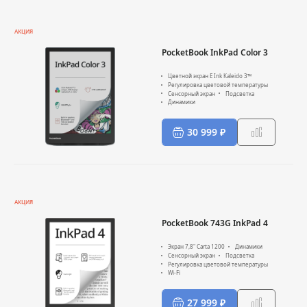
АКЦИЯ
PocketBook InkPad Color 3
Цветной экран E Ink Kaleido 3™
Регулировка цветовой температуры
Сенсорный экран
Подсветка
Динамики
30 999 ₽
АКЦИЯ
PocketBook 743G InkPad 4
Экран 7,8" Carta 1200
Динамики
Сенсорный экран
Подсветка
Регулировка цветовой температуры
Wi-Fi
27 999 ₽