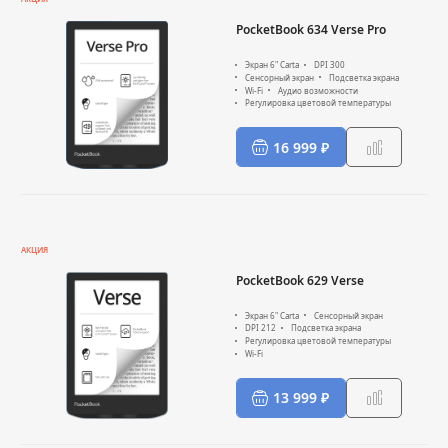
PocketBook 634 Verse Pro
Экран 6" Carta
DPI 300
Сенсорный экран
Подсветка экрана
Wi-Fi
Аудио возможности
Регулировка цветовой температуры
16 999 ₽
АКЦИЯ
PocketBook 629 Verse
Экран 6" Carta
Сенсорный экран
DPI 212
Подсветка экрана
Регулировка цветовой температуры
Wi-Fi
13 999 ₽