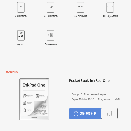
7 дюймов
7,8 дюймов
9,7 дюймов
10,3 дюймов
Аудио
Динамики
НОВИНКА
PocketBook InkPad One
Стилус
Пластиковый экран
Экран Mobius 10.3"
Подсветка
Wi-Fi
29 999 ₽