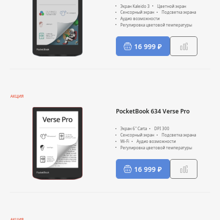
Экран Kaleido 3
Цветной экран
Сенсорный экран
Подсветка экрана
Аудио возможности
Регулировка цветовой температуры
16 999 ₽
АКЦИЯ
PocketBook 634 Verse Pro
Экран 6" Carta
DPI 300
Сенсорный экран
Подсветка экрана
Wi-Fi
Аудио возможности
Регулировка цветовой температуры
16 999 ₽
АКЦИЯ