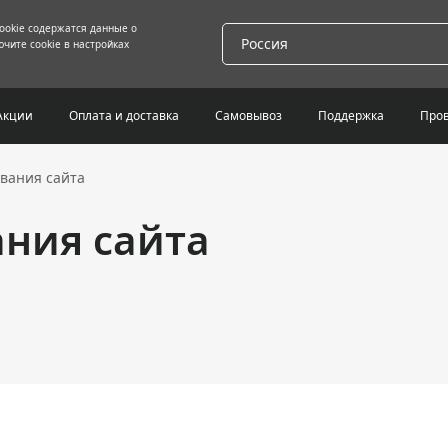
cookie содержатся данные о
Россия
чите cookie в настройках
Акции
Оплата и доставка
Самовывоз
Поддержка
Пров
вания сайта
ания сайта