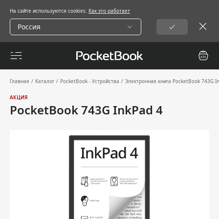
На сайте используются cookies.
Как это работает
Россия
Главная
/
Каталог
/
PocketBook - Устройства
/
Электронная книга PocketBook 743G I
АКЦИЯ
PocketBook 743G InkPad 4