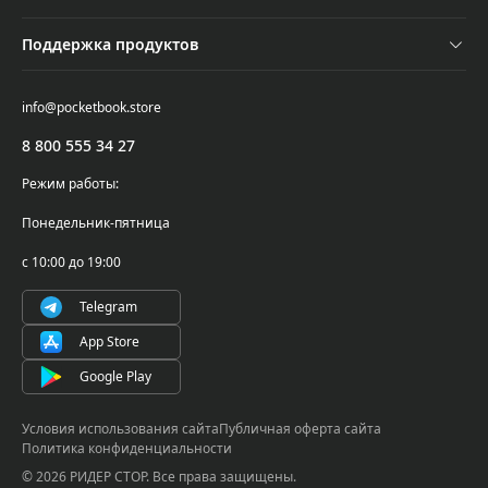
Акции
Оплата и доставка
Контакты
Трейд-ин
Поддержка продуктов
Обмен и возврат
Новости
Подбор ридера
Поддержка и сервисное обслуживание
Самовывоз
info@pocketbook.store
Осторожно, мошенники!
Где купить
Проверка серийного номера
8 800 555 34 27
PocketBook Cloud
Написать в поддержку
Режим работы:
Гарантийные обязательства
Понедельник-пятница
Условия использования ПО
с 10:00 до 19:00
Telegram
App Store
Google Play
Условия использования сайта
Публичная оферта сайта
Политика конфиденциальности
© 2026 РИДЕР СТОР. Все права защищены.