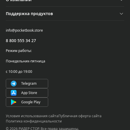
Акции
Оплата и доставка
Контакты
Трейд-ин
Поддержка продуктов
Обмен и возврат
Новости
Подбор ридера
Поддержка и сервисное обслуживание
Самовывоз
info@pocketbook.store
Осторожно, мошенники!
Где купить
Проверка серийного номера
8 800 555 34 27
PocketBook Cloud
Написать в поддержку
Режим работы:
Гарантийные обязательства
04 мая 2026 года
Понедельник-пятница
Условия использования ПО
Мы снизили цены на популярные модели
с 10:00 до 19:00
PocketBook!
Telegram
App Store
Google Play
Условия использования сайта
Публичная оферта сайта
Политика конфиденциальности
© 2026 РИДЕР СТОР. Все права защищены.