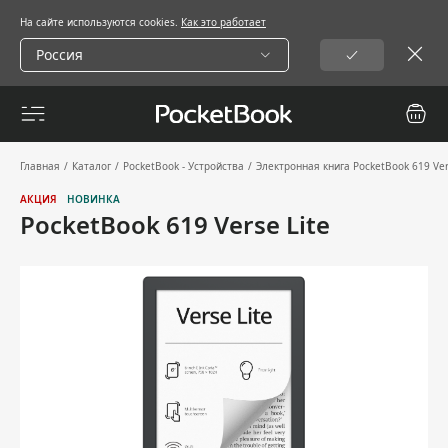
На сайте используются cookies.
Как это работает
Россия
Главная
/
Каталог
/
PocketBook - Устройства
/
Электронная книга PocketBook 619 Ver
АКЦИЯ
НОВИНКА
PocketBook 619 Verse Lite