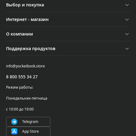
Выбор и покупка
Устройства
Интернет - магазин
Аксессуары
Отследить заказ
О компании
Акции
Оплата и доставка
Контакты
Трейд-ин
Поддержка продуктов
Обмен и возврат
Новости
Подбор ридера
Поддержка и сервисное обслуживание
Самовывоз
info@pocketbook.store
Осторожно, мошенники!
Где купить
Проверка серийного номера
8 800 555 34 27
PocketBook Cloud
Написать в поддержку
Режим работы:
Гарантийные обязательства
Понедельник-пятница
Условия использования ПО
с 10:00 до 19:00
Telegram
App Store