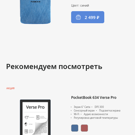
Цвет: cиний
2 499 ₽
Рекомендуем посмотреть
АКЦИЯ
PocketBook 634 Verse Pro
Экран 6" Carta
DPI 300
Сенсорный экран
Подсветка экрана
Wi-Fi
Аудио возможности
Регулировка цветовой температуры