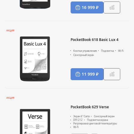
16 999 ₽
АКЦИЯ
PocketBook 618 Basic Lux 4
Кнопки управления
Подсветка
Wi-Fi
Сенсорный экран
11 999 ₽
АКЦИЯ
PocketBook 629 Verse
Экран 6" Carta
Сенсорный экран
DPI 212
Подсветка экрана
Регулировка цветовой температуры
Wi-Fi