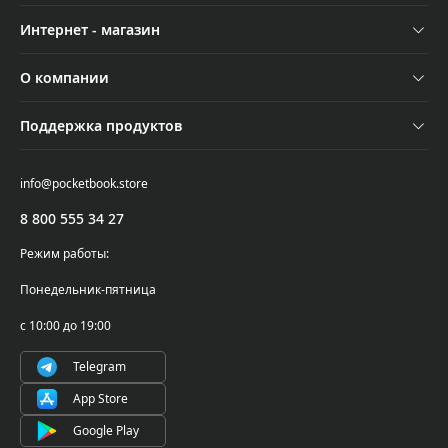
Устройства
Интернет - магазин
Аксессуары
Отследить заказ
О компании
Акции
Оплата и доставка
Контакты
Трейд-ин
Поддержка продуктов
Обмен и возврат
Новости
Подбор ридера
Поддержка и сервисное обслуживание
Самовывоз
info@pocketbook.store
Осторожно, мошенники!
Где купить
Проверка серийного номера
8 800 555 34 27
PocketBook Cloud
Написать в поддержку
Режим работы:
Гарантийные обязательства
Понедельник-пятница
Условия использования ПО
с 10:00 до 19:00
Telegram
App Store
Google Play