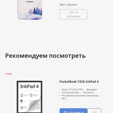
Цвет: рисунок
Нет в
наличии
Рекомендуем посмотреть
АКЦИЯ
PocketBook 743G InkPad 4
Экран 7,8" Carta 1200
Динамики
Сенсорный экран
Подсветка
Регулировка цветовой температуры
Wi-Fi