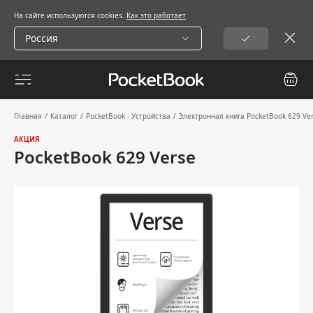
На сайте используются cookies.
Как это работает
Россия
Главная
/
Каталог
/
PocketBook - Устройства
/
Электронная книга PocketBook 629 Ver
АКЦИЯ
PocketBook 629 Verse