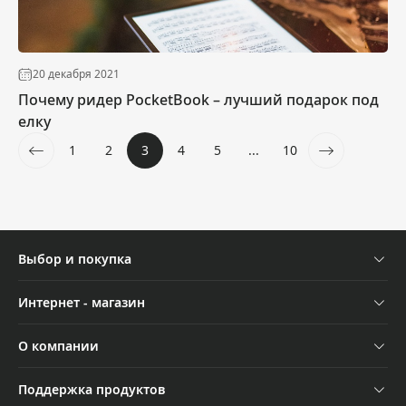
20 декабря 2021
Почему ридер PocketBook – лучший подарок под
елку
1
2
3
4
5
...
10
Выбор и покупка
Устройства
Интернет - магазин
Аксессуары
Отследить заказ
О компании
Акции
Оплата и доставка
Контакты
Трейд-ин
Поддержка продуктов
Обмен и возврат