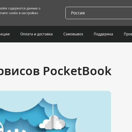
cookie содержатся данные о
Россия
чите cookie в настройках
Акции
Оплата и доставка
Самовывоз
Поддержка
Пров
рвисов PocketBook