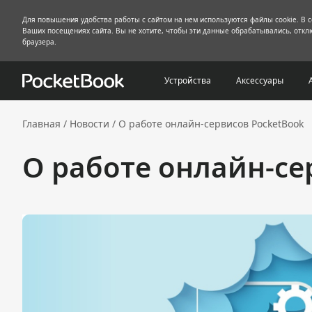
Для повышения удобства работы с сайтом на нем используются файлы cookie. В 
Ваших посещениях сайта. Вы не хотите, чтобы эти данные обрабатывались, отклю
браузера.
Устройства
Аксессуары
Главная
/
Новости
/
О работе онлайн-сервисов PocketBook
О работе онлайн-се