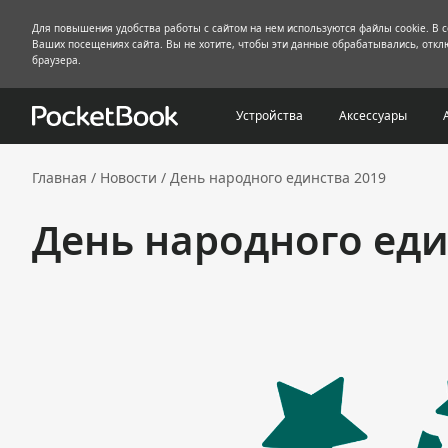
Для повышения удобства работы с сайтом на нем используются файлы cookie. В 
Ваших посещениях сайта. Вы не хотите, чтобы эти данные обрабатывались, отклю
браузера.
Устройства
Аксессуары
Главная
/
Новости
/
День народного единства 2019
День народного еди