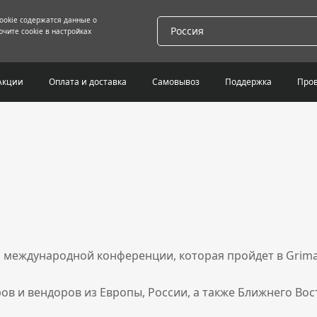
cookie содержатся данные о
Россия
чите cookie в настройках
Акции
Оплата и доставка
Самовывоз
Поддержка
Пров
 международной конференции, которая пройдет в Grimald
в и вендоров из Европы, России, а также Ближнего Вос