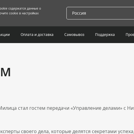
cookie содержатся данные о
Россия
чите cookie в настройках
Акции
Оплата и доставка
Самовывоз
Поддержка
Пров
ФМ
Милица стал гостем передачи «Управление делами» с Н
сперты своего дела, которые делятся секретами успеха,