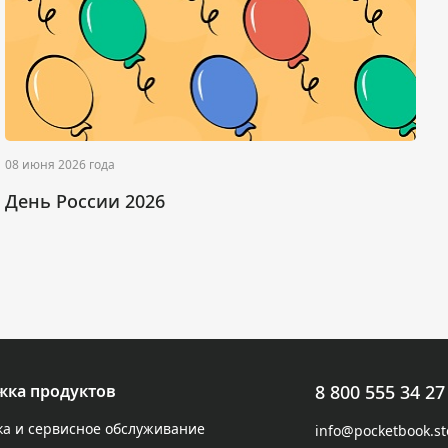
08 июня 2026 года
0
День России 2026
жка продуктов
8 800 555 34 27
а и сервисное обслуживание
info@pocketbook.st