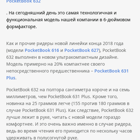
PocketBook 632
. На сегодняшний день это самая технологичная и
функциональная модель нашей компании в 6-дюймовом
формфакторе.
Как и прочие ридеры новой линейки конца 2018 года
(модели
PocketBook 616
и
PocketBook 627
), PocketBook
632 выполнен в новом
ультракомпактным дизайне
.
Модель примерно на 20% компактнее своего
непосредственного предшественника –
PocketBook 631
Plus
.
PocketBook 632 на полтора сантиметра короче и на семь
миллиметров, чем PocketBook 631 Plus. Кроме того,
новинка на 25 граммов легче (155 против 180 граммов в
случае PocketBook 631 Plus). Как следствие, PocketBook 632
лучше лежит в руке, читать с новой модели гораздо
комфортнее. И это очень важно именно в случае ридера,
ведь во время чтения его приходится по нескольку часов
удерживать в полусогнутой руке.