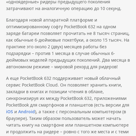
«одноядерные» ридеры предыдущего поколения
затрачивают на аналогичную операцию до 10 секунд.
Благодаря новой аппаратной платформе и
оптимизированному софту PocketBook 632 на одном
заряде батареи позволяет прочитать не 8 тысяч страниц,
как обычные 6-дюймовые покетбуки, а около 15 тысяч. На
практике это около 2 (двух) месяцев работы без
подзарядки – против 1 месяца в случае обычных 6-
дюймовых моделей предыдущих поколений.
Два месяца в
автономном режиме
– мировой рекорд для ридеров!
А еще PocketBook 632 поддерживает новый облачный
сервис
PocketBook Cloud
. Он позволяет хранить книги,
закладки в книгах и позиции чтения в облаке,
синхронизируя их между PocketBook 632, приложениями
PocketBook для смартфонов и планшетов (есть версии для
iOS
и
Android
), а также с персональным компьютером (в
браузере). Таким образом пользователь может начать
читать книгу на смартфоне или планшетном компьютере
и продолжить на ридере – ровно с того же места и с теми