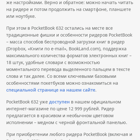
же настройками. Верно и обратное: можно начать читать
на ридере и потом продолжить на смартфоне, планшете
или ноутбуке.
При этом в PocketBook 632 остались на месте все
традиционные фишки и особенности ридеров PocketBook
– масса способов беспроводной загрузки книг в ридер
(Dropbox, «Книги по e-mail», BookLand.com), поддержка
максимального количества форматов электронных книг –
18 штук, удобные словари с возможностью
моментального перевода выделенного пальцем в тексте
слова и так далее. Со всеми ключевыми базовыми
особенностями покетбуков можно ознакомиться на
специальной странице на нашем сайте
.
PocketBook 632 уже
доступен
в нашем официальном
интернет-магазине по цене 12 999 рублей. Ридер
предлагается в красивом и необычном цветовом
исполнении – медном с черной фронтальной панелью.
При приобретении любого ридера PocketBook (включая и