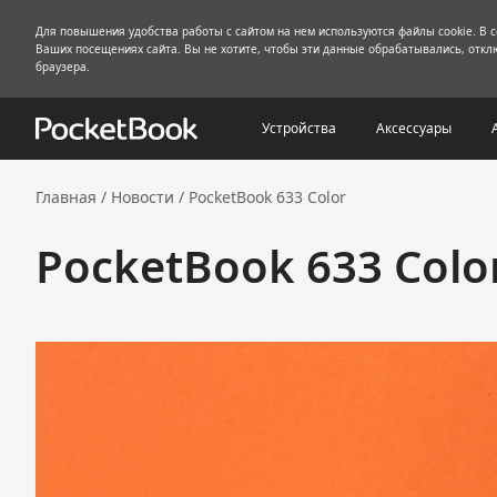
Для повышения удобства работы с сайтом на нем используются файлы cookie. В 
Ваших посещениях сайта. Вы не хотите, чтобы эти данные обрабатывались, отклю
браузера.
Устройства
Аксессуары
Главная
/
Новости
/
PocketBook 633 Color
PocketBook 633 Colo