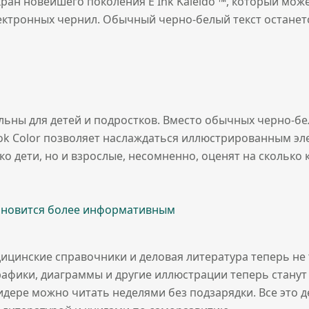
ан новейшего поколения E Ink Kaleido ™, который мож
электронных чернил. Обычный черно-белый текст остане
льны для детей и подростков. Вместо обычных черно-бел
ok Color позволяет наслаждаться иллюстрированным эл
ко дети, но и взрослые, несомненно, оценят на скольк
ановится более информативным
дицинские справочники и деловая литература теперь не 
рафики, диаграммы и другие иллюстрации теперь станут
идере можно читать неделями без подзарядки. Все это д