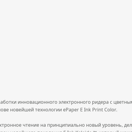
ботки инновационного электронного ридера с цветным э
ве новейшей технологии ePaper E Ink Print Color.
ектронное чтение на принципиально новый уровень, де