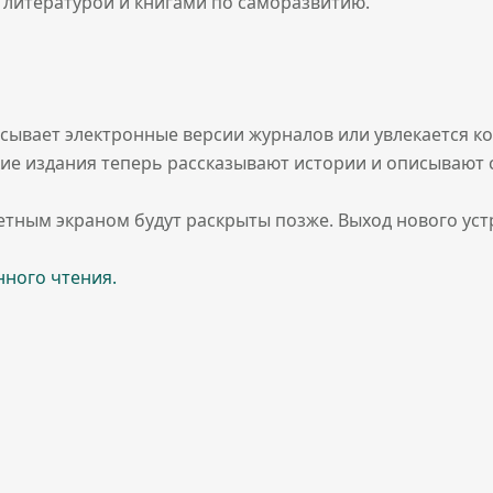
литературой и книгами по саморазвитию.
сывает электронные версии журналов или увлекается ком
ие издания теперь рассказывают истории и описывают с
тным экраном будут раскрыты позже. Выход нового устр
нного чтения.