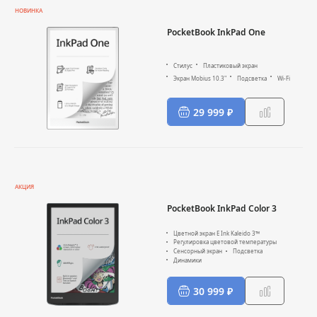
НОВИНКА
PocketBook InkPad One
Стилус
Пластиковый экран
Экран Mobius 10.3"
Подсветка
Wi-Fi
29 999 ₽
АКЦИЯ
PocketBook InkPad Color 3
Цветной экран E Ink Kaleido 3™
Регулировка цветовой температуры
Сенсорный экран
Подсветка
Динамики
30 999 ₽