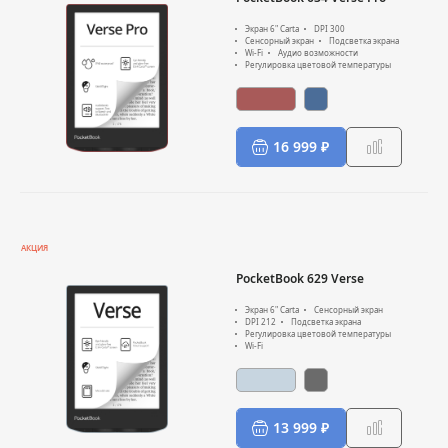
Экран 6" Carta
DPI 300
Сенсорный экран
Подсветка экрана
Wi-Fi
Аудио возможности
Регулировка цветовой температуры
16 999 ₽
АКЦИЯ
PocketBook 629 Verse
Экран 6" Carta
Сенсорный экран
DPI 212
Подсветка экрана
Регулировка цветовой температуры
Wi-Fi
13 999 ₽