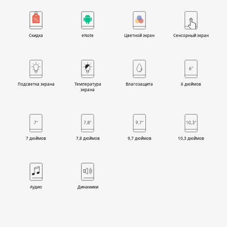
Скидка
eNote
Цветной экран
Сенсорный экран
Подсветка экрана
Температура
Влагозащита
6 дюймов
экрана
7 дюймов
7,8 дюймов
9,7 дюймов
10,3 дюймов
Аудио
Динамики