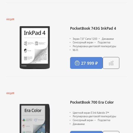
АКЦИЯ
PocketBook 743G InkPad 4
Экран 7,8" Carta 1200
Динамики
Сенсорный экран
Подсветка
Регулировка цветовой температуры
Wi-Fi
27 999 ₽
АКЦИЯ
PocketBook 700 Era Color
Цветной экран E Ink Kaleido 3™
Регулировка цветовой температуры
Сенсорный экран
Подсветка
Динамики