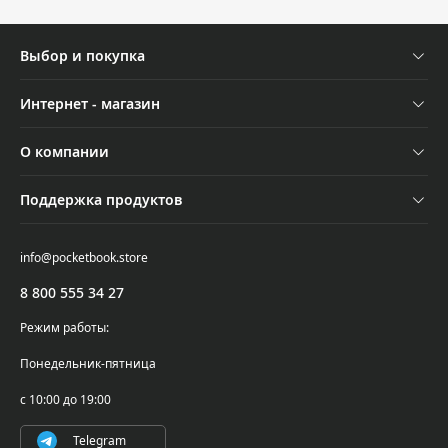
Выбор и покупка
Устройства
Интернет - магазин
Аксессуары
Отследить заказ
О компании
Акции
Оплата и доставка
Контакты
Трейд-ин
Поддержка продуктов
Обмен и возврат
Новости
Подбор ридера
Поддержка и сервисное обслуживание
Самовывоз
info@pocketbook.store
Осторожно, мошенники!
Где купить
Проверка серийного номера
8 800 555 34 27
PocketBook Cloud
Написать в поддержку
Режим работы:
Гарантийные обязательства
Понедельник-пятница
Условия использования ПО
с 10:00 до 19:00
Telegram